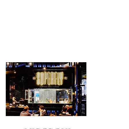
中文
English
All stores
✆ 0488 855 543‬